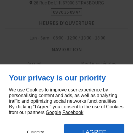
26 Rue De L'Ill
67000
STRASBOURG
09 70 35 09 47
HEURES D'OUVERTURE
Lun - Sam
08:00 - 12:00 / 13:30 - 18:00
NAVIGATION
Accueil
Mentions légales
Contactez-nous
Plan du site
Your privacy is our priority
SUIVEZ-NOUS
We use Cookies to improve user experience by
personalising content and ads, as well as analyzing
traffic and optimizing social networks functionalities.
By clicking "I Agree" you consent to the use of Cookies
from our partners
Google
Facebook
.
Creation de site Artisans Strasbourg
I AGREE
Customize